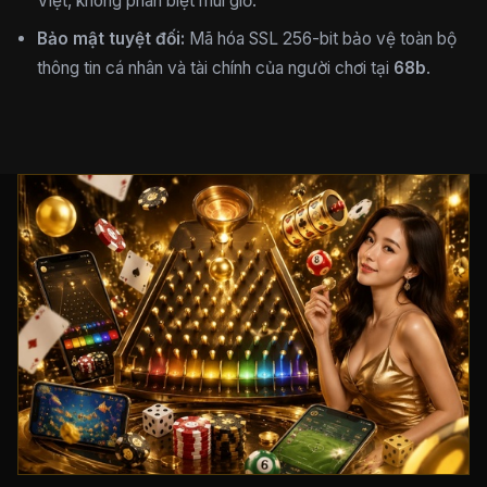
Việt, không phân biệt múi giờ.
Bảo mật tuyệt đối:
Mã hóa SSL 256-bit bảo vệ toàn bộ
thông tin cá nhân và tài chính của người chơi tại
68b
.