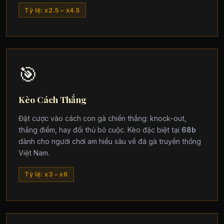
Tỷ lệ: x2.5 – x4.5
🎯
Kèo Cách Thắng
Đặt cược vào cách con gà chiến thắng: knock-out,
thắng điểm, hay đối thủ bỏ cuộc. Kèo đặc biệt tại
68b
dành cho người chơi am hiểu sâu về đá gà truyền thống
Việt Nam.
Tỷ lệ: x3 – x6