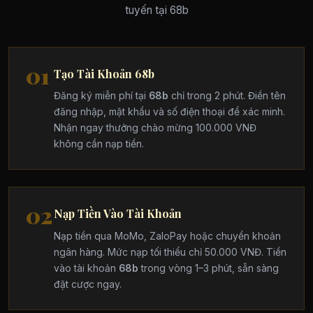
tuyến tại 68b
01
Tạo Tài Khoản 68b
Đăng ký miễn phí tại
68b
chỉ trong 2 phút. Điền tên
đăng nhập, mật khẩu và số điện thoại để xác minh.
Nhận ngay thưởng chào mừng 100.000 VNĐ
không cần nạp tiền.
02
Nạp Tiền Vào Tài Khoản
Nạp tiền qua MoMo, ZaloPay hoặc chuyển khoản
ngân hàng. Mức nạp tối thiểu chỉ 50.000 VNĐ. Tiền
vào tài khoản
68b
trong vòng 1–3 phút, sẵn sàng
đặt cược ngay.