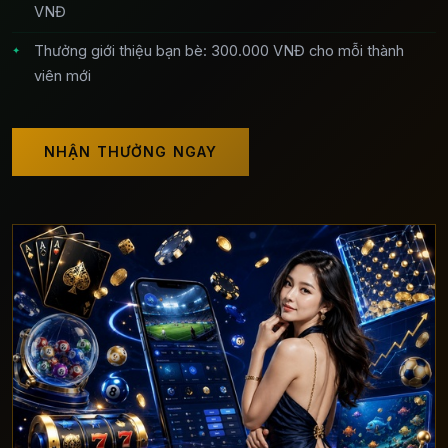
VNĐ
Thưởng giới thiệu bạn bè: 300.000 VNĐ cho mỗi thành
viên mới
NHẬN THƯỞNG NGAY