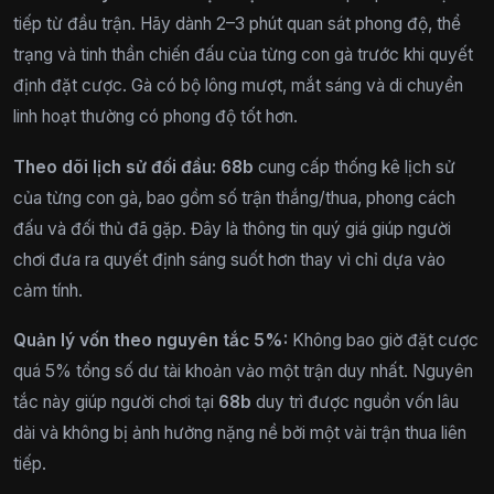
tiếp từ đầu trận. Hãy dành 2–3 phút quan sát phong độ, thể
trạng và tinh thần chiến đấu của từng con gà trước khi quyết
định đặt cược. Gà có bộ lông mượt, mắt sáng và di chuyển
linh hoạt thường có phong độ tốt hơn.
Theo dõi lịch sử đối đầu:
68b
cung cấp thống kê lịch sử
của từng con gà, bao gồm số trận thắng/thua, phong cách
đấu và đối thủ đã gặp. Đây là thông tin quý giá giúp người
chơi đưa ra quyết định sáng suốt hơn thay vì chỉ dựa vào
cảm tính.
Quản lý vốn theo nguyên tắc 5%:
Không bao giờ đặt cược
quá 5% tổng số dư tài khoản vào một trận duy nhất. Nguyên
tắc này giúp người chơi tại
68b
duy trì được nguồn vốn lâu
dài và không bị ảnh hưởng nặng nề bởi một vài trận thua liên
tiếp.