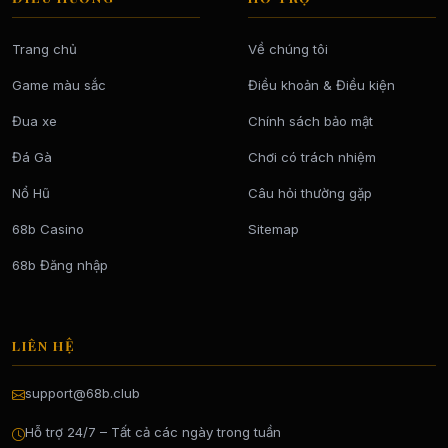
Trang chủ
Về chúng tôi
Game màu sắc
Điều khoản & Điều kiện
Đua xe
Chính sách bảo mật
Đá Gà
Chơi có trách nhiệm
Nổ Hũ
Câu hỏi thường gặp
68b Casino
Sitemap
68b Đăng nhập
LIÊN HỆ
support@68b.club
Hỗ trợ 24/7 – Tất cả các ngày trong tuần