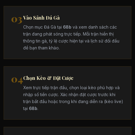
03
Vào Sảnh Đá Gà
Chọn mục Đá Gà tại
68b
và xem danh sách các
trận đang phát sóng trực tiếp. Mỗi trận hiển thị
thông tin gà, tỷ lệ cược hiện tại và lịch sử đối đầu
để bạn tham khảo.
04
Chọn Kèo & Đặt Cược
Xem trực tiếp trận đấu, chọn loại kèo phù hợp và
nhập số tiền cược. Xác nhận đặt cược trước khi
trận bắt đầu hoặc trong khi đang diễn ra (kèo live)
tại
68b
.