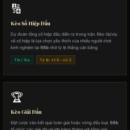
🔢
Kèo Số Hiệp Đấu
Dự đoán tổng số hiệp đấu diễn ra trong trận. Kèo tài/xỉu
về số hiệp là lựa chọn yêu thích của nhiều người chơi
kinh nghiệm tại
68b
nhờ tỷ lệ thắng cân bằng.
Tài / Xỉu
Tỷ lệ: x1.9 – x2.2
🏆
Kèo Giải Đấu
Đặt cược vào kết quả toàn giải hoặc vòng đấu loại.
68b
tổ chức các giải đá gà lớn hàng tháng với tổng giải