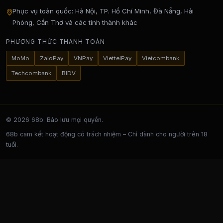
Phục vụ toàn quốc: Hà Nội, TP. Hồ Chí Minh, Đà Nẵng, Hải
Phòng, Cần Thơ và các tỉnh thành khác
PHƯƠNG THỨC THANH TOÁN
MoMo
ZaloPay
VNPay
ViettelPay
Vietcombank
Techcombank
BIDV
© 2026 68b. Bảo lưu mọi quyền.
68b cam kết hoạt động có trách nhiệm – Chỉ dành cho người trên 18
tuổi.