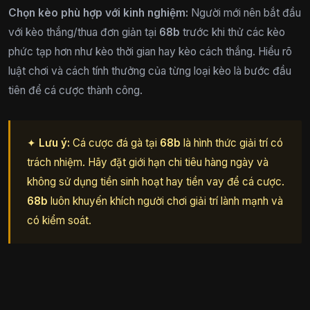
Chọn kèo phù hợp với kinh nghiệm:
Người mới nên bắt đầu
với kèo thắng/thua đơn giản tại
68b
trước khi thử các kèo
phức tạp hơn như kèo thời gian hay kèo cách thắng. Hiểu rõ
luật chơi và cách tính thưởng của từng loại kèo là bước đầu
tiên để cá cược thành công.
✦
Lưu ý:
Cá cược đá gà tại
68b
là hình thức giải trí có
trách nhiệm. Hãy đặt giới hạn chi tiêu hàng ngày và
không sử dụng tiền sinh hoạt hay tiền vay để cá cược.
68b
luôn khuyến khích người chơi giải trí lành mạnh và
có kiểm soát.