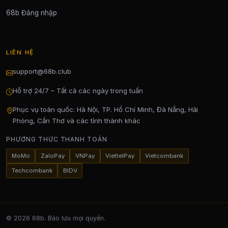
68b Đăng nhập
LIÊN HỆ
support@68b.club
Hỗ trợ 24/7 – Tất cả các ngày trong tuần
Phục vụ toàn quốc: Hà Nội, TP. Hồ Chí Minh, Đà Nẵng, Hải
Phòng, Cần Thơ và các tỉnh thành khác
PHƯƠNG THỨC THANH TOÁN
MoMo
ZaloPay
VNPay
ViettelPay
Vietcombank
Techcombank
BIDV
© 2026 68b. Bảo lưu mọi quyền.