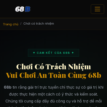
Chơi có trách nhiệm
Trang chủ
✦ CAM KẾT CỦA 68B ✦
Chơi Có Trách Nhiệm
Vui Chơi An Toàn Cùng 68b
68b
tin rằng giải trí trực tuyến chỉ thực sự có giá trị khi
được thực hiện một cách có ý thức và kiểm soát.
Chúng tôi cung cấp đầy đủ công cụ và hỗ trợ để mỗi