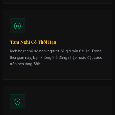
Tạm Nghỉ Có Thời Hạn
Kích hoạt chế độ nghỉ ngơi từ 24 giờ đến 6 tuần. Trong
thời gian này, bạn không thể đăng nhập hoặc đặt cược
trên nền tảng
68b
.