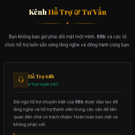
Kênh
Hỗ Trợ & Tư Vấn
✦
Bạn không bao giờ phải đối mặt một mình.
68b
và các tổ
chức hỗ trợ luôn sẵn sàng lắng nghe và đồng hành cùng bạn.
Hỗ Trợ 68b
● Trực tuyến 24/7
Đội ngũ hỗ trợ chuyên biệt của
68b
được đào tạo để
lắng nghe và hỗ trợ thành viên trong các vấn đề liên
quan đến chơi có trách nhiệm. Hoàn toàn bảo mật và
không phán xét.