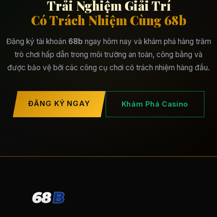
Trải Nghiệm Giải Trí
Có Trách Nhiệm Cùng 68b
Đăng ký tài khoản
68b
ngay hôm nay và khám phá hàng trăm
trò chơi hấp dẫn trong môi trường an toàn, công bằng và
được bảo vệ bởi các công cụ chơi có trách nhiệm hàng đầu.
ĐĂNG KÝ NGAY
Khám Phá Casino