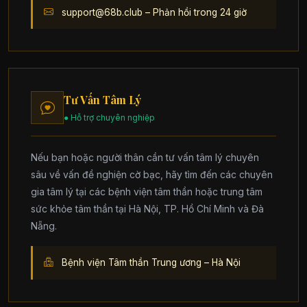
support@68b.club
– Phản hồi trong 24 giờ
Tư Vấn Tâm Lý
● Hỗ trợ chuyên nghiệp
Nếu bạn hoặc người thân cần tư vấn tâm lý chuyên
sâu về vấn đề nghiện cờ bạc, hãy tìm đến các chuyên
gia tâm lý tại các bệnh viện tâm thần hoặc trung tâm
sức khỏe tâm thần tại Hà Nội, TP. Hồ Chí Minh và Đà
Nẵng.
Bệnh viện Tâm thần Trung ương – Hà Nội