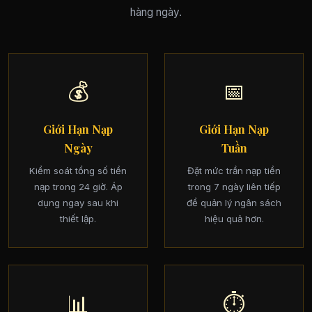
hàng ngày.
💰
📅
Giới Hạn Nạp
Giới Hạn Nạp
Ngày
Tuần
Kiểm soát tổng số tiền
Đặt mức trần nạp tiền
nạp trong 24 giờ. Áp
trong 7 ngày liên tiếp
dụng ngay sau khi
để quản lý ngân sách
thiết lập.
hiệu quả hơn.
📊
⏱️