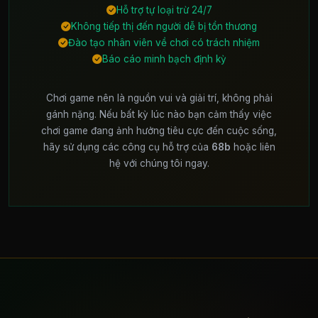
Hỗ trợ tự loại trừ 24/7
Không tiếp thị đến người dễ bị tổn thương
Đào tạo nhân viên về chơi có trách nhiệm
Báo cáo minh bạch định kỳ
Chơi game nên là nguồn vui và giải trí, không phải
gánh nặng. Nếu bất kỳ lúc nào bạn cảm thấy việc
chơi game đang ảnh hưởng tiêu cực đến cuộc sống,
hãy sử dụng các công cụ hỗ trợ của
68b
hoặc liên
hệ với chúng tôi ngay.