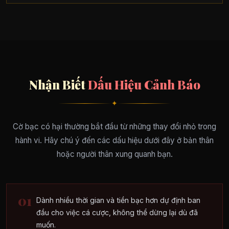
Nhận Biết
Dấu Hiệu Cảnh Báo
✦
Cờ bạc có hại thường bắt đầu từ những thay đổi nhỏ trong
hành vi. Hãy chú ý đến các dấu hiệu dưới đây ở bản thân
hoặc người thân xung quanh bạn.
01
Dành nhiều thời gian và tiền bạc hơn dự định ban
đầu cho việc cá cược, không thể dừng lại dù đã
muốn.