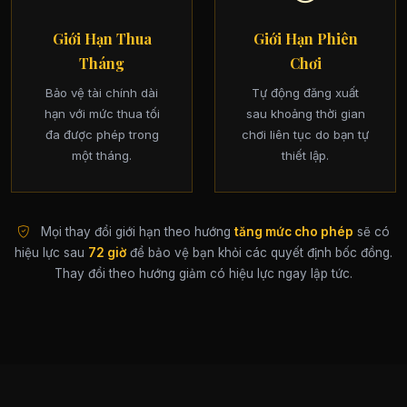
Giới Hạn Thua
Giới Hạn Phiên
Tháng
Chơi
Bảo vệ tài chính dài
Tự động đăng xuất
hạn với mức thua tối
sau khoảng thời gian
đa được phép trong
chơi liên tục do bạn tự
một tháng.
thiết lập.
Mọi thay đổi giới hạn theo hướng
tăng mức cho phép
sẽ có
hiệu lực sau
72 giờ
để bảo vệ bạn khỏi các quyết định bốc đồng.
Thay đổi theo hướng giảm có hiệu lực ngay lập tức.